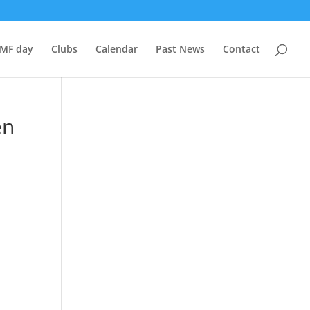
BMF day
Clubs
Calendar
Past News
Contact
en