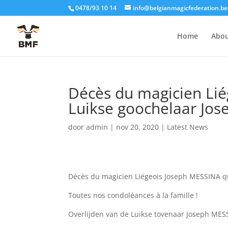
0478/93 10 14
info@belgianmagicfederation.be
Home
Abo
Décès du magicien Lié
Luikse goochelaar Jos
door
admin
|
nov 20, 2020
|
Latest News
Décès du magicien Liégeois Joseph MESSINA qui
Toutes nos condoléances à la famille !
Overlijden van de Luikse tovenaar Joseph MESS