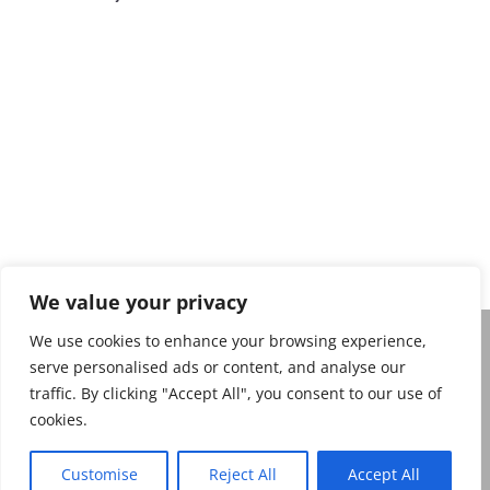
Privacy policy
We value your privacy
We use cookies to enhance your browsing experience,
serve personalised ads or content, and analyse our
Belgian Magic Federation Copyright 2026. Belgian
traffic. By clicking "Accept All", you consent to our use of
Magic Federation, De Frelaan 271, 1180 Ukkel
cookies.
Website: belgianmagicfederation.be e-mail :
info@belgianmagicfederation.be
Customise
Reject All
Accept All
Ondernemingsnummer: 0551 843 064