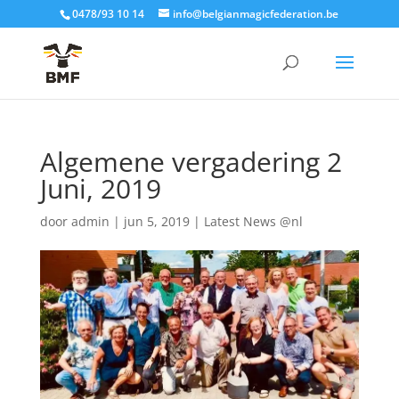
0478/93 10 14
info@belgianmagicfederation.be
Algemene vergadering 2
Juni, 2019
door
admin
|
jun 5, 2019
|
Latest News @nl