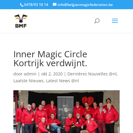
0478/93 10 14
info@belgianmagicfederation.be
Inner Magic Circle
Kortrijk verdwijnt.
door
admin
|
okt 2, 2020
|
Dernières Nouvelles @nl
,
Laatste Nieuws
,
Latest News @nl