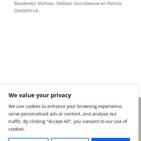
Boudewijn Mahieu, Stefaan Duccateeuw en Patrick
Oosterlinck.
Privacy policy
We value your privacy
We use cookies to enhance your browsing experience,
serve personalised ads or content, and analyse our
Belgian Magic Federation Copyright 2026. Belgian
traffic. By clicking "Accept All", you consent to our use of
Magic Federation, De Frelaan 271, 1180 Ukkel
cookies.
Website: belgianmagicfederation.be e-mail :
info@belgianmagicfederation.be