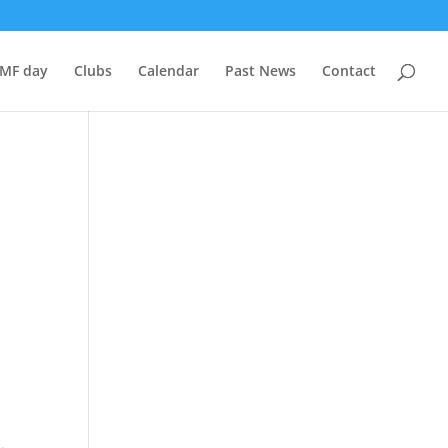
BMF day
Clubs
Calendar
Past News
Contact