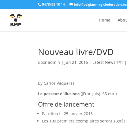
0478/93 10 14
info@belgianmagicfederation.be
Home
Abo
Nouveau livre/DVD
door
admin
|
jun 21, 2016
|
Latest News @fr
By Carlos Vaqueras
Le passeur d’illusions
((Français) 65 euro
Offre de lancement
Parution le 25 janvier 2016
Les 100 premiers exemplaires seront signés