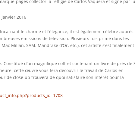
rque-pages collector, à l’effigie de Carlos Vaquera et signé par lu
5 janvier 2016
Incarnant le charme et l’élégance, il est également célèbre auprès
breuses émissions de télévision. Plusieurs fois primé dans les
ac Millan, SAM, Mandrake d’Or, etc.), cet artiste s’est finalemen
. Constitué d’un magnifique coffret contenant un livre de près de 
eure, cette œuvre vous fera découvrir le travail de Carlos en
r de close-up trouvera de quoi satisfaire son intérêt pour la
duct_info.php?products_id=1708