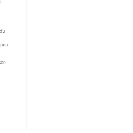
i.
 du
t peu
300