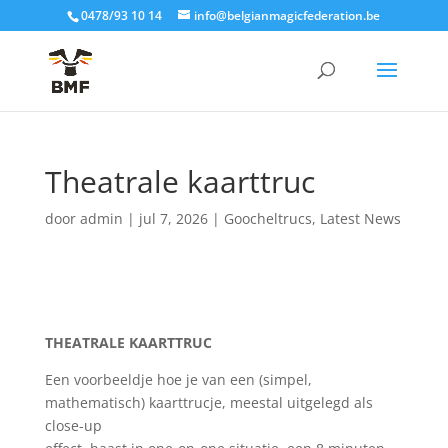
0478/93 10 14
info@belgianmagicfederation.be
Theatrale kaarttruc
door
admin
|
jul 7, 2026
|
Goocheltrucs
,
Latest News
THEATRALE KAARTTRUC
Een voorbeeldje hoe je van een (simpel,
mathematisch) kaarttrucje, meestal uitgelegd als
close-up