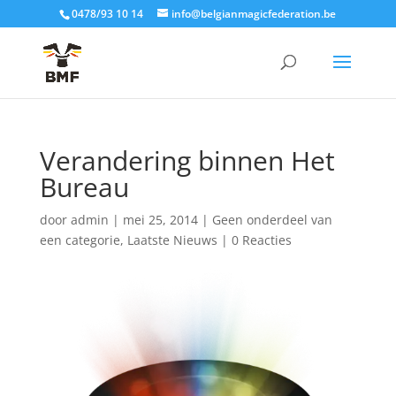
0478/93 10 14
info@belgianmagicfederation.be
Verandering binnen Het
Bureau
door
admin
|
mei 25, 2014
|
Geen onderdeel van
een categorie
,
Laatste Nieuws
|
0 Reacties